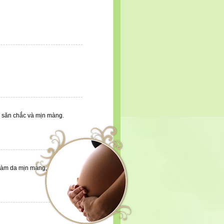
g, săn chắc và mịn màng.
 làm da mịn màng, không còn