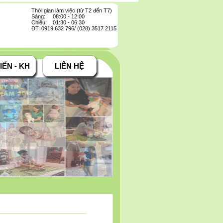
Thời gian làm việc (từ T2 đến T7)
Sáng: 08:00 - 12:00
Chiều: 01:30 - 06:30
ĐT: 0919 632 796/ (028) 3517 2115
IẾN - KH
LIÊN HỆ