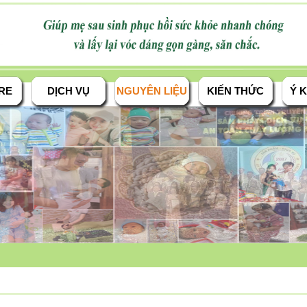
RE
DỊCH VỤ
NGUYÊN LIỆU
KIẾN THỨC
Ý K