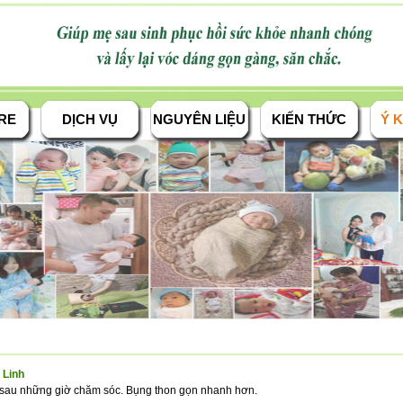
RE
DỊCH VỤ
NGUYÊN LIỆU
KIẾN THỨC
Ý K
 Linh
ãn liền sau những giờ chăm sóc. Bụng thon