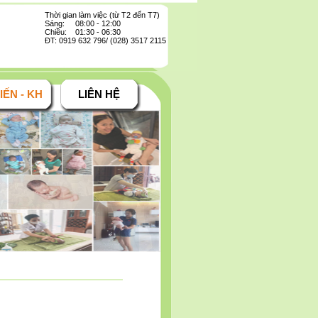
Thời gian làm việc (từ T2 đến T7)
Sáng: 08:00 - 12:00
Chiều: 01:30 - 06:30
ĐT: 0919 632 796/ (028) 3517 2115
IẾN - KH
LIÊN HỆ
 gọn nhanh hơn.