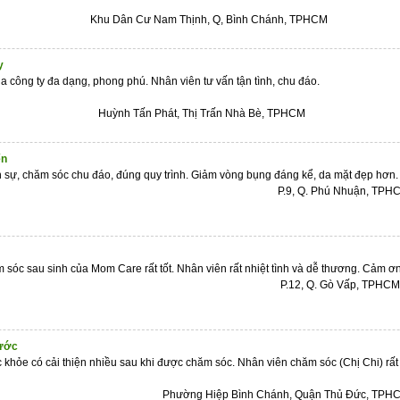
 Cư Nam Thịnh, Q, Bình Chánh, TPHCM
y
 vụ của công ty đa dạng, phong phú. Nhân viên tư vấn
Tấn Phát, Thị Trấn Nhà Bè, TPHCM
ến
lịch sự, chăm sóc chu đáo, đúng quy trình. Giảm vòng bụng đá
, Q. Phú Nhuận, TPHC
ăm sóc sau sinh của Mom Care rất tốt. Nhân viên rất nhiệt tình và dễ thươ
2, Q. Gò Vấp, TPHCM
hước
c khỏe có cải thiện nhiều sau khi được chăm sóc. Nhân viên chăm sóc (Chị Chi) rất
om Ca
 Hiệp Bình Chánh, Quận Thủ Đức, TPHC