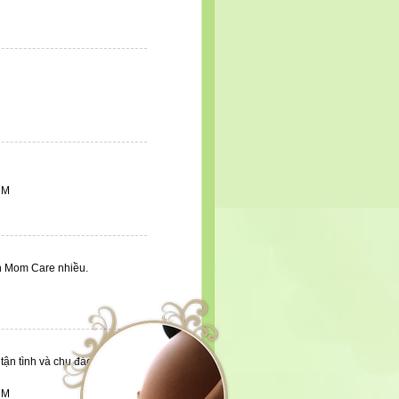
 tận tình, chu đáo.
ng kể, da mặt đẹp hơn.
M
ng. Cảm ơn Mom Care nhiều.
 tận tình và chu đáo. Cảm ơn
re.
M