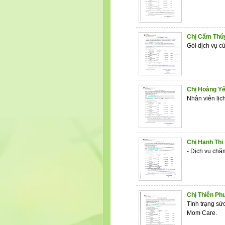
Khu Dân
Chị Cẩm Thú
Gói dịch
Huỳnh 
Chị Hoàng Y
Nhân viên 
P.9
Chị Hạnh Thi
- Dịch vụ ch
P.1
Chị Thiên P
Tình trạng sứ
M
Phường