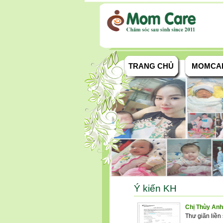
TRANG CHỦ
MOMCA
Ý kiến KH
Chị Thùy Anh
Thư gi