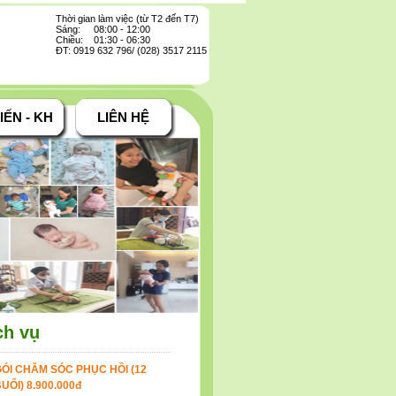
Thời gian làm việc (từ T2 đến T7)
Sáng: 08:00 - 12:00
Chiều: 01:30 - 06:30
ĐT: 0919 632 796/ (028) 3517 2115
IẾN - KH
LIÊN HỆ
ch vụ
ÓI CHĂM SÓC PHỤC HỒI (12
UỔI) 8.900.000đ