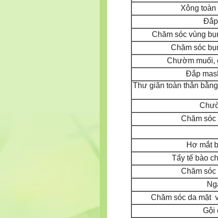
Xông toàn 
Đắp
Chăm sóc vùng bụn
Chăm sóc bụn
Chườm muối, g
Đắp mask
Thư giãn toàn thân bằn
Chườ
Chăm sóc 
Hơ mắt b
Tẩy tế bào c
Chăm sóc d
Ng
Chăm sóc da mặt và
Gội 