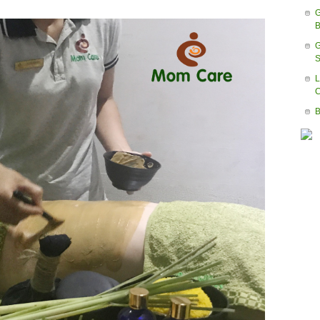
G
B
S