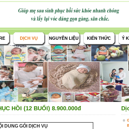
RE
DỊCH VỤ
NGUYÊN LIỆU
KIẾN THỨC
Ý K
C HỒI (12 BUỔI) 8.900.000đ
Dị
G
I DUNG GÓI DỊCH VỤ
B