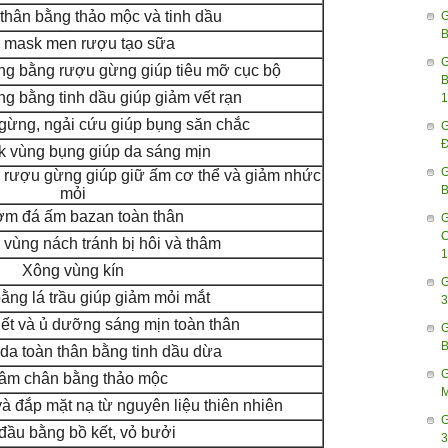
thân bằng thảo mộc và tinh dầu
B
 mask men rượu tạo sữa
g bằng rượu gừng giúp tiêu mỡ cục bộ
B
g bằng tinh dầu giúp giảm vết rạn
1
ừng, ngải cứu giúp bụng săn chắc
Đ
 vùng bụng giúp da sáng mịn
G
g rượu gừng giúp giữ ấm cơ thể và giảm nhức
B
mỏi
m đá ấm bazan toàn thân
C
vùng nách tránh bị hôi và thâm
1
Xông vùng kín
G
ằng lá trầu giúp giảm mỏi mắt
3
hết và ủ dưỡng sáng mịn toàn thân
B
a toàn thân bằng tinh dầu dừa
âm chân bằng thảo mộc
M
 đắp mặt nạ từ nguyên liệu thiên nhiên
G
đầu bằng bồ kết, vỏ bưởi
3