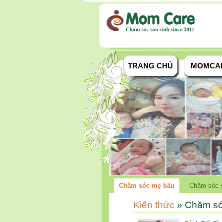
TRANG CHỦ
MOMCA
Chăm sóc mẹ bầu
Chăm sóc s
Kiến thức
» Chăm só