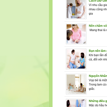
Cách Giữ Gìn
Vì nhu cầu gi
nhau cũng như
gia
Nên chăm sóc
Mang thai là 
Bạn nên làm 
Khi bạn lần đ
cả, đối với n
Nguyên Nhân 
Vọp bẻ là một
Trong tam cá 
giấc.
Những điều gâ
Mặc dù hầu hế