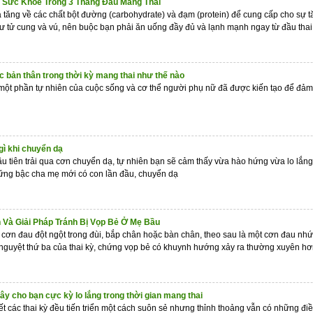
 Sức Khỏe Trong 3 Tháng Đầu Mang Thai
a tăng về các chất bột đường (carbohydrate) và đạm (protein) để cung cấp cho sự tă
 tử cung và vú, nên buộc bạn phải ăn uống đầy đủ và lạnh mạnh ngay từ đầu tha
 bản thân trong thời kỳ mang thai như thế nào
một phần tự nhiên của cuộc sống và cơ thể người phụ nữ đã được kiến tạo để đảm
gì khi chuyển dạ
ầu tiên trải qua cơn chuyển dạ, tự nhiên bạn sẽ cảm thấy vừa hào hứng vừa lo lắng
hững bậc cha mẹ mới có con lần đầu, chuyển dạ
Và Giải Pháp Tránh Bị Vọp Bẻ Ở Mẹ Bầu
 cơn đau đột ngột trong đùi, bắp chân hoặc bàn chân, theo sau là một cơn đau nhứ
nguyệt thứ ba của thai kỳ, chứng vọp bẻ có khuynh hướng xảy ra thường xuyên h
y cho bạn cực kỳ lo lắng trong thời gian mang thai
t các thai kỳ đều tiến triển một cách suôn sẻ nhưng thỉnh thoảng vẫn có những đi