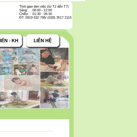
Thời gian làm việc (từ T2 đến T7)
Sáng: 08:00 - 12:00
Chiều: 01:30 - 06:30
ĐT: 0919 632 796/ (028) 3517 2115
IẾN - KH
LIÊN HỆ