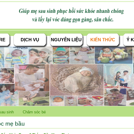
RE
DỊCH VỤ
NGUYÊN LIỆU
KIẾN THỨC
Ý K
au sinh
Chăm sóc bé
c mẹ bầu