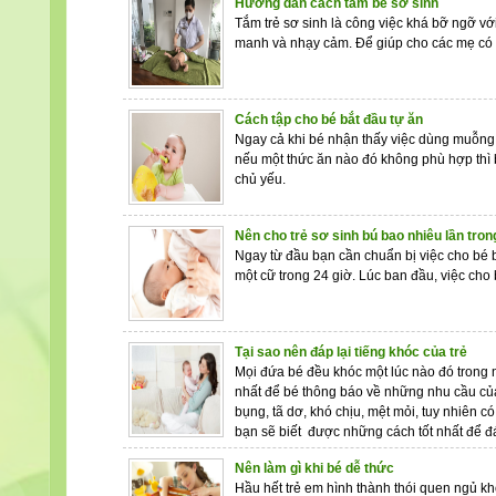
Hướng dẫn cách tắm bé sơ sinh
Tắm trẻ sơ sinh là công việc khá bỡ ngỡ vớ
manh và nhạy cảm. Để giúp cho các mẹ có th
Cách tập cho bé bắt đầu tự ăn
Ngay cả khi bé nhận thấy việc dùng muỗng k
nếu một thức ăn nào đó không phù hợp thì bạ
chủ yếu.
Nên cho trẻ sơ sinh bú bao nhiêu lần tro
Ngay từ đầu bạn cần chuẩn bị việc cho bé 
một cữ trong 24 giờ. Lúc ban đầu, việc cho
Tại sao nên đáp lại tiếng khóc của trẻ
Mọi đứa bé đều khóc một lúc nào đó trong ng
nhất để bé thông báo về những nhu cầu củ
bụng, tã dơ, khó chịu, mệt mỏi, tuy nhiên 
bạn sẽ biết được những cách tốt nhất để đá
Nên làm gì khi bé dễ thức
Hầu hết trẻ em hình thành thói quen ngủ kh