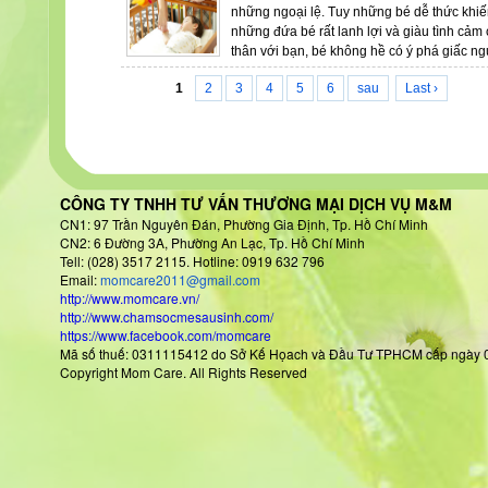
những ngoại lệ. Tuy những bé dễ thức khiế
những đứa bé rất lanh lợi và giàu tình cảm
thân với bạn, bé không hề có ý phá giấc ng
1
2
3
4
5
6
sau
Last ›
CÔNG TY TNHH TƯ VẤN THƯƠNG MẠI DỊCH VỤ M&M
CN1: 97 Trần Nguyên Đán
, Phường Gia Định, Tp. Hồ Chí Minh
CN2: 6 Đường 3A, Phường An Lạc, Tp. Hồ Chí Minh
Tell: (028) 3517 2115. Hotline: 0919 632 796
Email:
momcare2011@gmail.com
http://www.momcare.vn/
http://www.chamsocmesausinh.com/
https://www.facebook.com/momcare
Mã số thuế: 0311115412 do Sở Kế Họach và Đầu Tư TPHCM cấp
Copyright Mom Care. All Rights Reserved