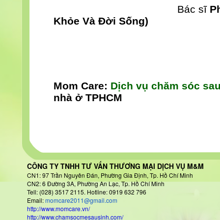
Bác sĩ
P
Khỏe Và Đời Sống)
Mom Care:
Dịch vụ chăm sóc sau
nhà ở TPHCM
CÔNG TY TNHH TƯ VẤN THƯƠNG MẠI DỊCH VỤ M&M
CN1: 97 Trần Nguyên Đán
, Phường Gia Định, Tp. Hồ Chí Minh
CN2: 6 Đường 3A, Phường An Lạc, Tp. Hồ Chí Minh
Tell: (028) 3517 2115. Hotline: 0919 632 796
Email:
momcare2011@gmail.com
http://www.momcare.vn/
http://www.chamsocmesausinh.com/