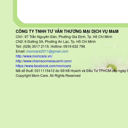
CÔNG TY TNHH TƯ VẤN THƯƠNG MẠI DỊCH VỤ M&M
CN1: 97 Trần Nguyên Đán
, Phường Gia Định, Tp. Hồ Chí Minh
CN2: 6 Đường 3A, Phường An Lạc, Tp. Hồ Chí Minh
Tell: (028) 3517 2115. Hotline: 0919 632 796
Email:
momcare2011@gmail.com
http://www.momcare.vn/
http://www.chamsocmesausinh.com/
https://www.facebook.com/momcare
Mã số thuế: 0311115412 do Sở Kế Họach và Đầu Tư TPHCM cấp
Copyright Mom Care. All Rights Reserved