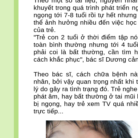
Theo một số tài liệu, nguyên nhâ
khuyết trong quá trình phát triển n
ngọng tới 7-8 tuổi rồi tự hết nhưng
thể ảnh hưởng nhiều đến việc học h
của trẻ.
"Trẻ con 2 tuổi ở thời điểm tập n
toàn bình thường nhưng tới 4 tuổ
phải coi là bất thường, cần tìm 
cách khắc phục", bác sĩ Dương cả
Theo bác sĩ, cách chữa bệnh nà
nhân, bởi vậy quan trọng nhất khi t
lý do gây ra tình trạng đó. Trẻ ng
phát âm, hay bất thường ở tai mũi 
bị ngọng, hay trẻ xem TV quá nhiề
trực tiếp...