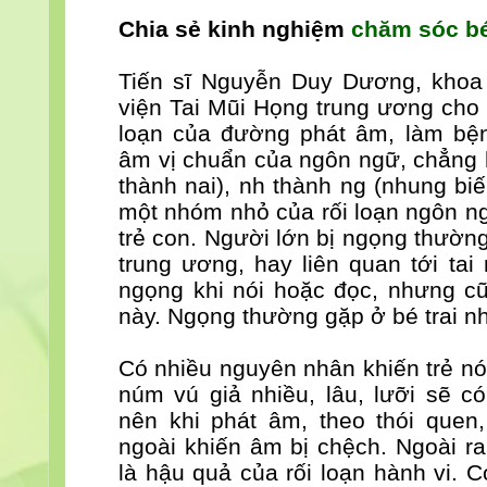
Chia sẻ kinh nghiệm
chăm sóc b
Tiến sĩ Nguyễn Duy Dương, khoa 
viện Tai Mũi Họng trung ương cho b
loạn của đường phát âm, làm bệ
âm vị chuẩn của ngôn ngữ, chẳng h
thành nai), nh thành ng (nhung biế
một nhóm nhỏ của rối loạn ngôn ng
trẻ con. Người lớn bị ngọng thườn
trung ương, hay liên quan tới tai
ngọng khi nói hoặc đọc, nhưng cũ
này. Ngọng thường gặp ở bé trai nh
Có nhiều nguyên nhân khiến trẻ nó
núm vú giả nhiều, lâu, lưỡi sẽ c
nên khi phát âm, theo thói quen,
ngoài khiến âm bị chệch. Ngoài ra
là hậu quả của rối loạn hành vi. 