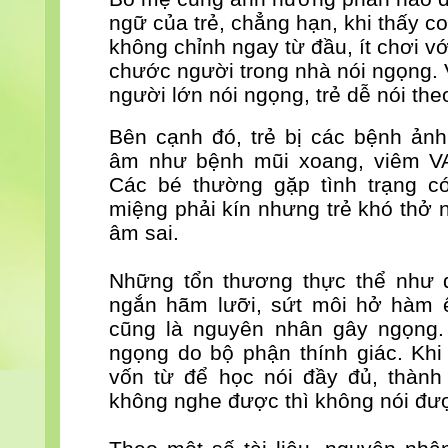
ngữ của trẻ, chẳng hạn, khi thấy c
không chỉnh ngay từ đầu, ít chơi với
chước người trong nhà nói ngọng. V
người lớn nói ngọng, trẻ dễ nói the
Bên cạnh đó, trẻ bị các bệnh ả
âm như bệnh mũi xoang, viêm VA
Các bé thường gặp tình trạng c
miệng phải kín nhưng trẻ khó thở 
âm sai.
Những tổn thương thực thể như 
ngắn hãm lưỡi, sứt môi hở hàm ế
cũng là nguyên nhân gây ngọng.
ngọng do bộ phận thính giác. Khi
vốn từ để học nói đầy đủ, thành
không nghe được thì không nói đư