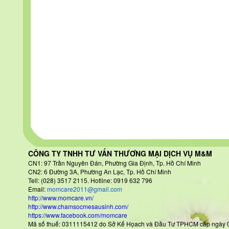
CÔNG TY TNHH TƯ VẤN THƯƠNG MẠI DỊCH VỤ M&M
CN1: 97 Trần Nguyên Đán
, Phường Gia Định, Tp. Hồ Chí Minh
CN2: 6 Đường 3A, Phường An Lạc, Tp. Hồ Chí Minh
Tell: (028) 3517 2115. Hotline: 0919 632 796
Email:
momcare2011@gmail.com
http://www.momcare.vn/
http://www.chamsocmesausinh.com/
https://www.facebook.com/momcare
Mã số thuế: 0311115412 do Sở Kế Họach và Đầu Tư TPHCM cấp