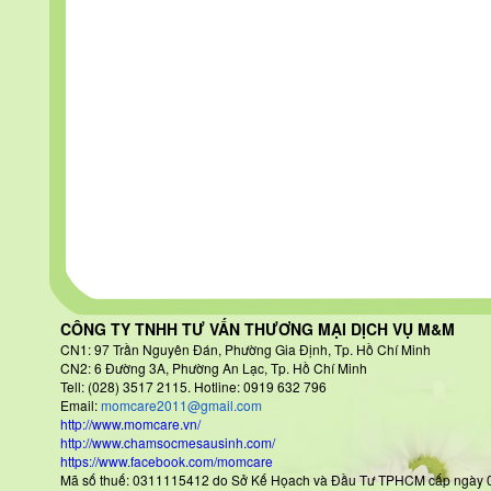
CÔNG TY TNHH TƯ VẤN THƯƠNG MẠI DỊCH VỤ M&M
CN1: 97 Trần Nguyên Đán
, Phường Gia Định, Tp. Hồ Chí Minh
CN2: 6 Đường 3A, Phường An Lạc, Tp. Hồ Chí Minh
Tell: (028) 3517 2115. Hotline: 0919 632 796
Email:
momcare2011@gmail.com
http://www.momcare.vn/
http://www.chamsocmesausinh.com/
https://www.facebook.com/momcare
Mã số thuế: 0311115412 do Sở Kế Họach và Đầu Tư TPHCM cấp