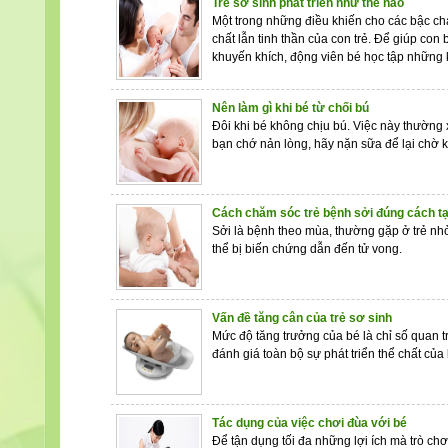
Trẻ sơ sinh phát triển như thế nào
Một trong những điều khiến cho các bậc cha
chất lẫn tinh thần của con trẻ. Để giúp con
khuyến khích, động viên bé học tập những 
Nên làm gì khi bé từ chối bú
Đôi khi bé không chịu bú. Việc này thường
bạn chớ nản lòng, hãy nặn sữa để lại chờ k
Cách chăm sóc trẻ bệnh sởi đúng cách tạ
Sởi là bệnh theo mùa, thường gặp ở trẻ nhỏ
thể bị biến chứng dẫn đến tử vong.
Vấn đề tăng cân của trẻ sơ sinh
Mức độ tăng trưởng của bé là chỉ số quan 
đánh giá toàn bộ sự phát triển thể chất củ
Tác dụng của việc chơi đùa với bé
Để tận dụng tối đa những lợi ích mà trò chơ