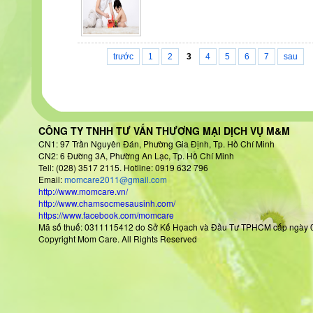
trước
1
2
3
4
5
6
7
sau
CÔNG TY TNHH TƯ VẤN THƯƠNG MẠI DỊCH VỤ M&M
CN1: 97 Trần Nguyên Đán
, Phường Gia Định, Tp. Hồ Chí Minh
CN2: 6 Đường 3A, Phường An Lạc, Tp. Hồ Chí Minh
Tell: (028) 3517 2115. Hotline: 0919 632 796
Email:
momcare2011@gmail.com
http://www.momcare.vn/
http://www.chamsocmesausinh.com/
https://www.facebook.com/momcare
Mã số thuế: 0311115412 do Sở Kế Họach và Đầu Tư TPHCM cấp
Copyright Mom Care. All Rights Reserved