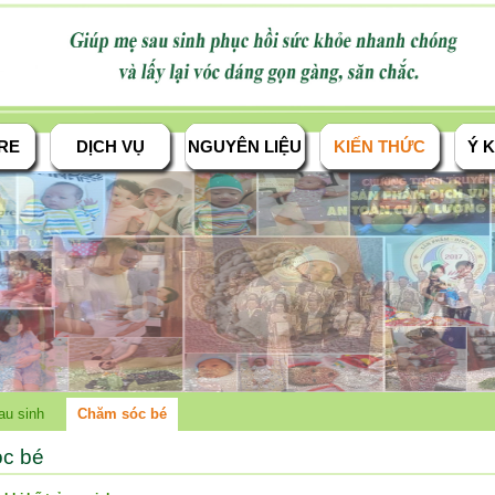
RE
DỊCH VỤ
NGUYÊN LIỆU
KIẾN THỨC
Ý K
au sinh
Chăm sóc bé
c bé