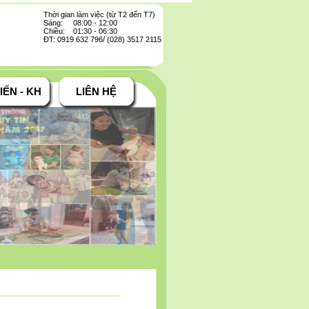
Thời gian làm việc (từ T2 đến T7)
Sáng: 08:00 - 12:00
Chiều: 01:30 - 06:30
ĐT: 0919 632 796/ (028) 3517 2115
IẾN - KH
LIÊN HỆ