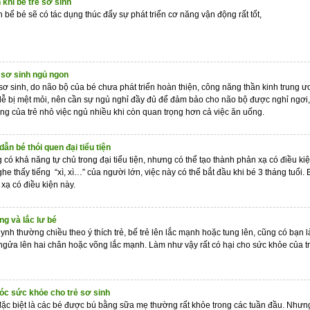
 khi bế trẻ sơ sinh
bế bé sẽ có tác dụng thúc đẩy sự phát triển cơ năng vận động rất tốt,
 sơ sinh ngủ ngon
 sơ sinh, do não bộ của bé chưa phát triển hoàn thiện, công năng thần kinh trung 
dễ bị mệt mỏi, nên cần sự ngủ nghỉ đầy đủ để đảm bảo cho não bộ được nghỉ ngơi, 
ưởng của trẻ nhỏ việc ngủ nhiều khi còn quan trọng hơn cả việc ăn uống.
n bé thói quen đại tiểu tiện
có khả năng tự chủ trong đại tiểu tiện, nhưng có thể tạo thành phản xạ có điều kiệ
ghe thấy tiếng “xì, xì…” của người lớn, việc này có thể bắt đầu khi bé 3 tháng tuổi
 xạ có điều kiện này.
ng và lắc lư bé
ynh thường chiều theo ý thích trẻ, bế trẻ lên lắc mạnh hoặc tung lên, cũng có bạn 
gửa lên hai chân hoặc võng lắc mạnh. Làm như vậy rất có hại cho sức khỏe của t
c sức khỏe cho trẻ sơ sinh
đặc biệt là các bé được bú bằng sữa mẹ thường rất khỏe trong các tuần đầu. Như