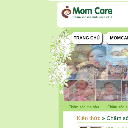
TRANG CHỦ
MOMCA
Chăm sóc mẹ bầu
Chăm sóc s
Kiến thức
» Chăm só