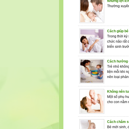
Những lợi ích
Thường xuyên 
Cách giúp bé
Trong thời kỳ
chức não rất 
triển sinh tr
Cách hướng dẫ
Trẻ nhỏ không 
tiện mỗi khi n
nên loại phản
Không nên tu
Một số phụ hu
cho con nằm n
Cách chăm só
Bé mới sinh, 