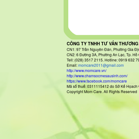
CÔNG TY TNHH TƯ VẤN THƯƠNG 
CN1: 97 Trần Nguyên Đán
, Phường Gia Đị
CN2: 6 Đường 3A, Phường An Lạc, Tp. Hồ 
Tell: (028) 3517 2115. Hotline: 0919 632 7
Email:
momcare2011@gmail.com
http://www.momcare.vn/
http://www.chamsocmesausinh.com/
https://www.facebook.com/momcare
Mã số thuế: 0311115412 do Sở Kế H
Copyright Mom Care. All Rights Reserved