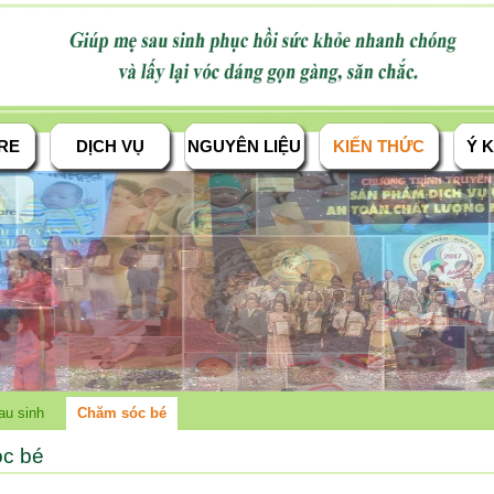
RE
DỊCH VỤ
NGUYÊN LIỆU
KIẾN THỨC
Ý K
au sinh
Chăm sóc bé
c bé