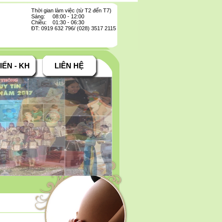
Thời gian làm việc (từ T2 đến T7)
Sáng: 08:00 - 12:00
Chiều: 01:30 - 06:30
ĐT: 0919 632 796/ (028) 3517 2115
IẾN - KH
LIÊN HỆ