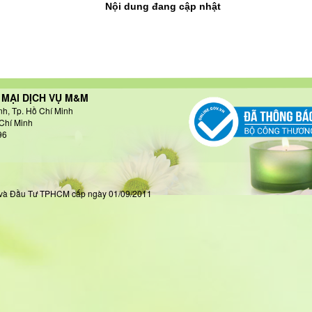
Nội dung đang cập nhật
MẠI DỊCH VỤ M&M
nh, Tp. Hồ Chí Minh
Chí Minh
96
ọach và Đầu Tư TPHCM cấp ngày 01/09/2011